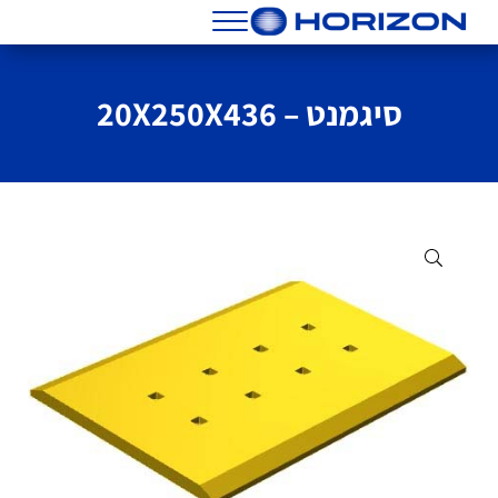
Skip to header right navigatio
Skip to main conten
Skip to site foote
Menu
הורייזן מסננים שמנים וחלפים
סיגמנט – 20X250X436
🔍