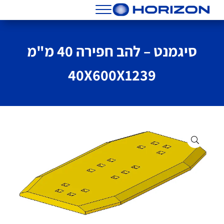
Skip to header right navigatio
Skip to main conten
Skip to site foote
Menu
הורייזן מסננים שמנים וחלפים
סיגמנט – להב חפירה 40 מ"מ
40X600X1239
🔍