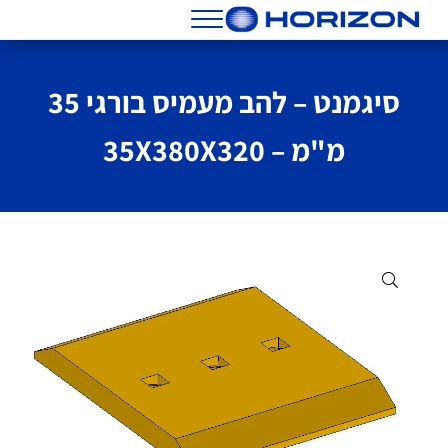
Skip to header right navigatio
Skip to main conten
Skip to site foote
Menu
הורייזן מסננים שמנים וחלפים
סיגמנט – להב מעמיס בורגי 35
מ"מ – 35X380X320
🔍